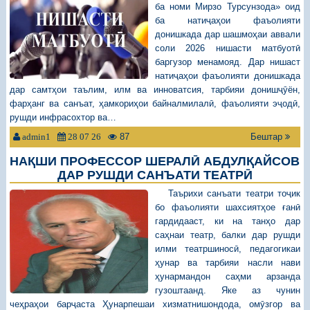
ба номи Мирзо Турсунзода» оид
ба натиҷаҳои фаъолияти
донишкада дар шашмоҳаи аввали
соли 2026 нишасти матбуотӣ
баргузор менамояд. Дар нишаст
натиҷаҳои фаъолияти донишкада
дар самтҳои таълим, илм ва инноватсия, тарбияи донишҷӯён,
фарҳанг ва санъат, ҳамкориҳои байналмилалӣ, фаъолияти эҷодӣ,
рушди инфрасохтор ва…
87
Бештар
admin1
28 07 26
НАҚШИ ПРОФЕССОР ШЕРАЛӢ АБДУЛҚАЙСОВ
ДАР РУШДИ САНЪАТИ ТЕАТРӢ
Таърихи санъати театри тоҷик
бо фаъолияти шахсиятҳое ғанӣ
гардидааст, ки на танҳо дар
саҳнаи театр, балки дар рушди
илми театршиносӣ, педагогикаи
ҳунар ва тарбияи насли нави
ҳунармандон саҳми арзанда
гузоштаанд. Яке аз чунин
чеҳраҳои барҷаста Ҳунарпешаи хизматнишондода, омӯзгор ва