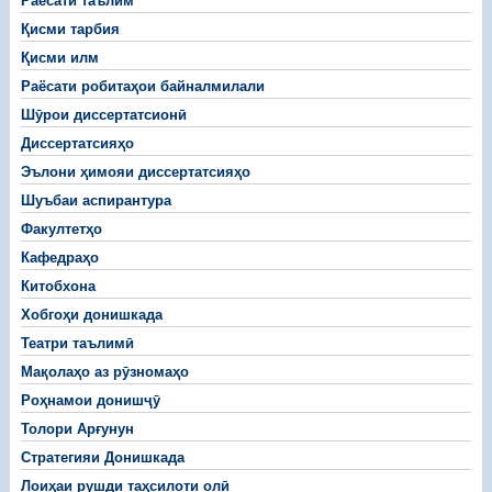
Раёсати таълим
Қисми тарбия
Қисми илм
Раёсати робитаҳои байналмилали
Шӯрои диссертатсионӣ
Диссертатсияҳо
Эълони ҳимояи диссертатсияҳо
Шуъбаи аспирантура
Факултетҳо
Кафедраҳо
Китобхона
Хобгоҳи донишкада
Театри таълимӣ
Мақолаҳо аз рӯзномаҳо
Роҳнамои донишҷӯ
Толори Арғунун
Стратегияи Донишкада
Лоиҳаи рушди таҳсилоти олӣ