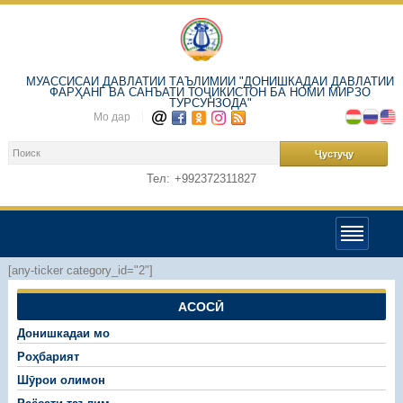
МУАССИСАИ ДАВЛАТИИ ТАЪЛИМИИ "ДОНИШКАДАИ ДАВЛАТИИ
ФАРҲАНГ ВА САНЪАТИ ТОҶИКИСТОН БА НОМИ МИРЗО
ТУРСУНЗОДА"
Мо дар
Тел:
+992372311827
[any-ticker category_id="2"]
АСОСӢ
Донишкадаи мо
Роҳбарият
Шӯрои олимон