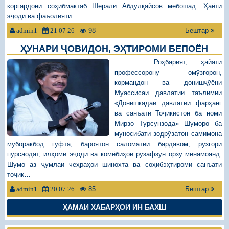
коргардони соҳибмактаб Шералӣ Абдулқайсов мебошад. Ҳаёти
эҷодӣ ва фаъолияти…
98
Бештар
admin1
21 07 26
ҲУНАРИ ҶОВИДОН, ЭҲТИРОМИ БЕПОЁН
Роҳбарият, ҳайати
профессорону омӯзгорон,
кормандон ва донишҷӯёни
Муассисаи давлатии таълимии
«Донишкадаи давлатии фарҳанг
ва санъати Тоҷикистон ба номи
Мирзо Турсунзода» Шуморо ба
муносибати зодрӯзатон самимона
муборакбод гуфта, бароятон саломатии бардавом, рӯзгори
пурсаодат, илҳоми эҷодӣ ва комёбиҳои рӯзафзун орзу менамоянд.
Шумо аз ҷумлаи чеҳраҳои шинохта ва соҳибэҳтироми санъати
тоҷик…
85
Бештар
admin1
20 07 26
ҲАМАИ ХАБАРҲОИ ИН БАХШ