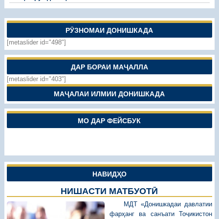
РӮЗНОМАИ ДОНИШКАДА
[metaslider id="498"]
ДАР БОРАИ МАҶАЛЛА
[metaslider id="403"]
МАҶАЛАИ ИЛМИИ ДОНИШКАДА
МО ДАР ФЕЙСБУК
НАВИДҲО
НИШАСТИ МАТБУОТӢ
МДТ «Донишкадаи давлатии
фарҳанг ва санъати Тоҷикистон