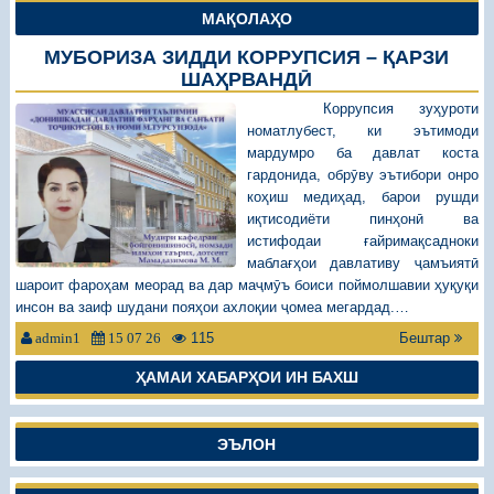
МАҚОЛАҲО
МУБОРИЗА ЗИДДИ КОРРУПСИЯ – ҚАРЗИ
ШАҲРВАНДӢ
Коррупсия зуҳуроти
номатлубест, ки эътимоди
мардумро ба давлат коста
гардонида, обрӯву эътибори онро
коҳиш медиҳад, барои рушди
иқтисодиёти пинҳонӣ ва
истифодаи ғайримақсадноки
маблағҳои давлативу ҷамъиятӣ
шароит фароҳам меорад ва дар маҷмӯъ боиси поймолшавии ҳуқуқи
инсон ва заиф шудани пояҳои ахлоқии ҷомеа мегардад.…
115
Бештар
admin1
15 07 26
ҲАМАИ ХАБАРҲОИ ИН БАХШ
ЭЪЛОН