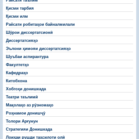
Раёсати таълим
Қисми тарбия
Қисми илм
Раёсати робитаҳои байналмилали
Шӯрои диссертатсионӣ
Диссертатсияҳо
Эълони ҳимояи диссертатсияҳо
Шуъбаи аспирантура
Факултетҳо
Кафедраҳо
Китобхона
Хобгоҳи донишкада
Театри таълимӣ
Мақолаҳо аз рӯзномаҳо
Роҳнамои донишҷӯ
Толори Арғунун
Стратегияи Донишкада
Лоиҳаи рушди таҳсилоти олӣ