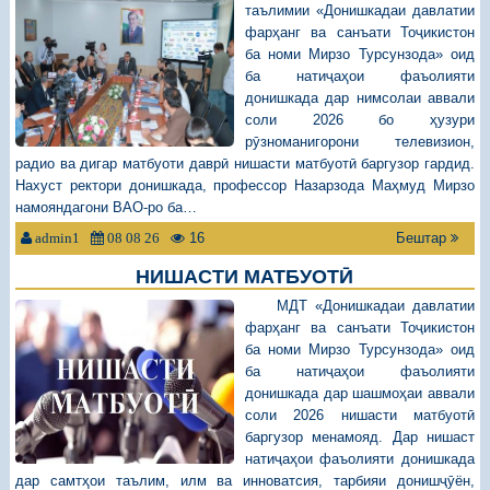
таълимии «Донишкадаи давлатии
фарҳанг ва санъати Тоҷикистон
ба номи Мирзо Турсунзода» оид
ба натиҷаҳои фаъолияти
донишкада дар нимсолаи аввали
соли 2026 бо ҳузури
рӯзноманигорони телевизион,
радио ва дигар матбуоти даврӣ нишасти матбуотӣ баргузор гардид.
Нахуст ректори донишкада, профессор Назарзода Маҳмуд Мирзо
намояндагони ВАО-ро ба…
16
Бештар
admin1
08 08 26
НИШАСТИ МАТБУОТӢ
МДТ «Донишкадаи давлатии
фарҳанг ва санъати Тоҷикистон
ба номи Мирзо Турсунзода» оид
ба натиҷаҳои фаъолияти
донишкада дар шашмоҳаи аввали
соли 2026 нишасти матбуотӣ
баргузор менамояд. Дар нишаст
натиҷаҳои фаъолияти донишкада
дар самтҳои таълим, илм ва инноватсия, тарбияи донишҷӯён,