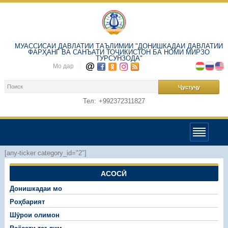
МУАССИСАИ ДАВЛАТИИ ТАЪЛИМИИ "ДОНИШКАДАИ ДАВЛАТИИ
ФАРҲАНГ ВА САНЪАТИ ТОҶИКИСТОН БА НОМИ МИРЗО
ТУРСУНЗОДА"
Мо дар
Тел:
+992372311827
[any-ticker category_id="2"]
АСОСӢ
Донишкадаи мо
Роҳбарият
Шӯрои олимон