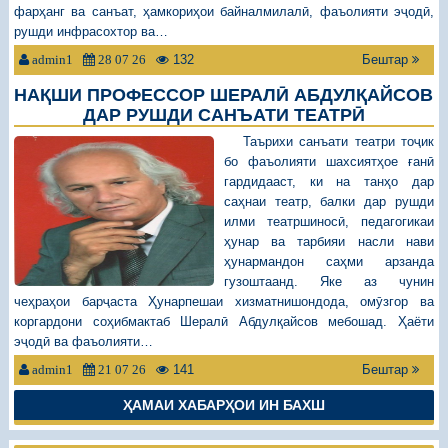
фарҳанг ва санъат, ҳамкориҳои байналмилалӣ, фаъолияти эҷодӣ,
рушди инфрасохтор ва…
132
Бештар
admin1
28 07 26
НАҚШИ ПРОФЕССОР ШЕРАЛӢ АБДУЛҚАЙСОВ
ДАР РУШДИ САНЪАТИ ТЕАТРӢ
Таърихи санъати театри тоҷик
бо фаъолияти шахсиятҳое ғанӣ
гардидааст, ки на танҳо дар
саҳнаи театр, балки дар рушди
илми театршиносӣ, педагогикаи
ҳунар ва тарбияи насли нави
ҳунармандон саҳми арзанда
гузоштаанд. Яке аз чунин
чеҳраҳои барҷаста Ҳунарпешаи хизматнишондода, омӯзгор ва
коргардони соҳибмактаб Шералӣ Абдулқайсов мебошад. Ҳаёти
эҷодӣ ва фаъолияти…
141
Бештар
admin1
21 07 26
ҲАМАИ ХАБАРҲОИ ИН БАХШ