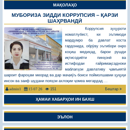
МАҚОЛАҲО
МУБОРИЗА ЗИДДИ КОРРУПСИЯ – ҚАРЗИ
ШАҲРВАНДӢ
Коррупсия зуҳуроти
номатлубест, ки эътимоди
мардумро ба давлат коста
гардонида, обрӯву эътибори онро
коҳиш медиҳад, барои рушди
иқтисодиёти пинҳонӣ ва
истифодаи ғайримақсадноки
маблағҳои давлативу ҷамъиятӣ
шароит фароҳам меорад ва дар маҷмӯъ боиси поймолшавии ҳуқуқи
инсон ва заиф шудани пояҳои ахлоқии ҷомеа мегардад.…
151
Бештар
admin1
15 07 26
ҲАМАИ ХАБАРҲОИ ИН БАХШ
ЭЪЛОН