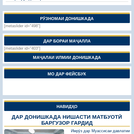
РӮЗНОМАИ ДОНИШКАДА
[metaslider id="498"]
ДАР БОРАИ МАҶАЛЛА
[metaslider id="403"]
МАҶАЛАИ ИЛМИИ ДОНИШКАДА
МО ДАР ФЕЙСБУК
НАВИДҲО
ДАР ДОНИШКАДА НИШАСТИ МАТБУОТӢ
БАРГУЗОР ГАРДИД
Имрӯз дар Муассисаи давлатии