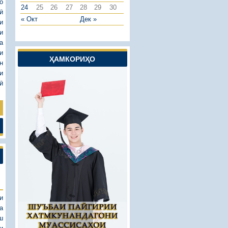
о
24
25
26
27
28
29
30
ӣ
« Окт
Дек »
и
и
а
и
ҲАМКОРИҲО
н
и
ӣ
и
а
ш