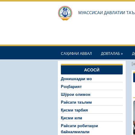
МУАССИСАИ ДАВЛАТИИ ТАЪ
САҲИФАИ АВВАЛ
ДОВТАЛАБ
»
Д
[
АСОСӢ
Донишкадаи мо
Роҳбарият
Шӯрои олимон
Раёсати таълим
Қисми тарбия
Қисми илм
Раёсати робитаҳои
байналмилали