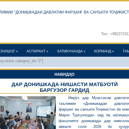
ЛИМИИ "ДОНИШКАДАИ ДАВЛАТИИ ФАРҲАНГ ВА САНЪАТИ ТОҶИКИСТ
Тел:
+99237231
ОНИШҶӮ
»
АСПИРАНТ
»
ХАТМКУНАНДА
»
КОРМАНД
»
ТА
any-ticker category_id="2"]
НАВИДҲО
ДАР ДОНИШКАДА НИШАСТИ МАТБУОТӢ
БАРГУЗОР ГАРДИД
Имрӯз дар Муассисаи давлати
таълимии «Донишкадаи давлати
фарҳанг ва санъати Тоҷикистон ба ном
Мирзо Турсунзода» оид ба натиҷаҳо
фаъолияти донишкада дар нимсола
аввали соли 2026 бо ҳузур