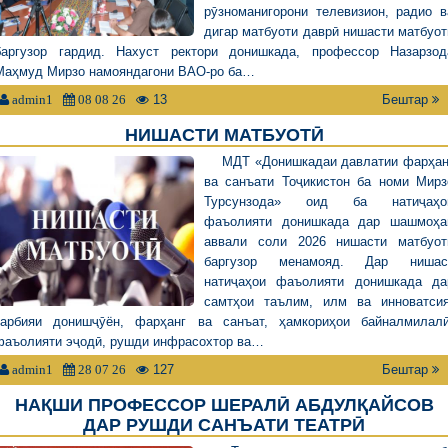
рӯзноманигорони телевизион, радио в
дигар матбуоти даврӣ нишасти матбуот
баргузор гардид. Нахуст ректори донишкада, профессор Назарзод
Маҳмуд Мирзо намояндагони ВАО-ро ба…
13
Бештар
admin1
08 08 26
НИШАСТИ МАТБУОТӢ
МДТ «Донишкадаи давлатии фарҳан
ва санъати Тоҷикистон ба номи Мирз
Турсунзода» оид ба натиҷаҳо
фаъолияти донишкада дар шашмоҳа
аввали соли 2026 нишасти матбуот
баргузор менамояд. Дар нишас
натиҷаҳои фаъолияти донишкада да
самтҳои таълим, илм ва инноватсия
тарбияи донишҷӯён, фарҳанг ва санъат, ҳамкориҳои байналмилалӣ
фаъолияти эҷодӣ, рушди инфрасохтор ва…
127
Бештар
admin1
28 07 26
НАҚШИ ПРОФЕССОР ШЕРАЛӢ АБДУЛҚАЙСОВ
ДАР РУШДИ САНЪАТИ ТЕАТРӢ