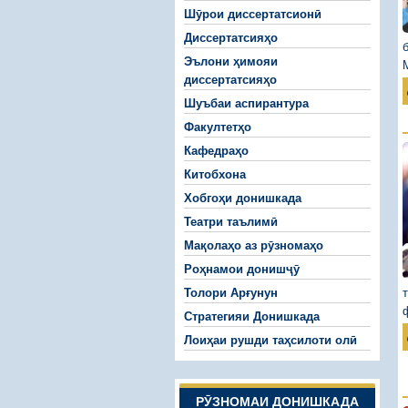
Шӯрои диссертатсионӣ
Диссертатсияҳо
Эълони ҳимояи
диссертатсияҳо
Шуъбаи аспирантура
Факултетҳо
Кафедраҳо
Китобхона
Хобгоҳи донишкада
Театри таълимӣ
Мақолаҳо аз рӯзномаҳо
Роҳнамои донишҷӯ
Толори Арғунун
Стратегияи Донишкада
Лоиҳаи рушди таҳсилоти олӣ
РӮЗНОМАИ ДОНИШКАДА