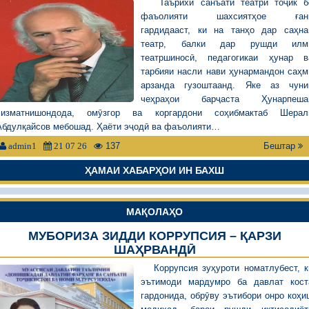
Таърихи санъати театри тоҷик б
фаъолияти шахсиятҳое ған
гардидааст, ки на танҳо дар саҳна
театр, балки дар рушди илм
театршиносӣ, педагогикаи ҳунар в
тарбияи насли нави ҳунармандон саҳм
арзанда гузоштаанд. Яке аз чуни
чеҳраҳои барҷаста Ҳунарпеша
хизматнишондода, омӯзгор ва коргардони соҳибмактаб Шерал
Абдулқайсов мебошад. Ҳаёти эҷодӣ ва фаъолияти…
137
Бештар
admin1
21 07 26
ҲАМАИ ХАБАРҲОИ ИН БАХШ
МАҚОЛАҲО
МУБОРИЗА ЗИДДИ КОРРУПСИЯ – ҚАРЗИ
ШАҲРВАНДӢ
Коррупсия зуҳуроти номатлубест, к
эътимоди мардумро ба давлат кост
гардонида, обрӯву эътибори онро коҳи