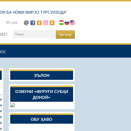
ОН БА НОМИ МИРЗО ТУРСУНЗОДА"
Мо дар
1827
МОС
ЭЪЛОН
ОЗМУНИ «ФУРУҒИ СУБҲИ
ДОНОӢ»
и
и
и
и
ОБУ ҲАВО
и
и