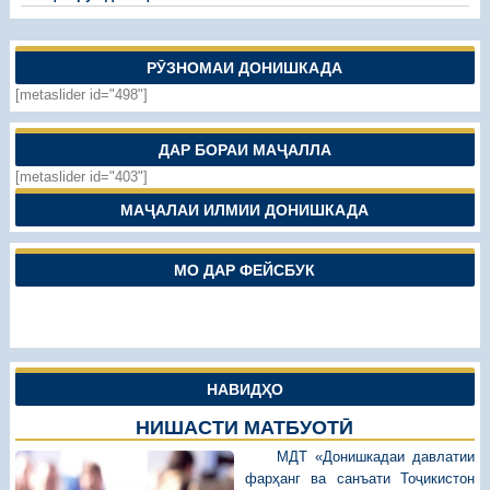
РӮЗНОМАИ ДОНИШКАДА
[metaslider id="498"]
ДАР БОРАИ МАҶАЛЛА
[metaslider id="403"]
МАҶАЛАИ ИЛМИИ ДОНИШКАДА
МО ДАР ФЕЙСБУК
НАВИДҲО
НИШАСТИ МАТБУОТӢ
МДТ «Донишкадаи давлатии
фарҳанг ва санъати Тоҷикистон