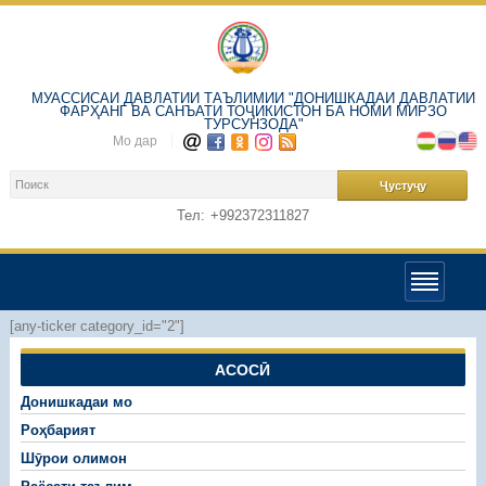
МУАССИСАИ ДАВЛАТИИ ТАЪЛИМИИ "ДОНИШКАДАИ ДАВЛАТИИ
ФАРҲАНГ ВА САНЪАТИ ТОҶИКИСТОН БА НОМИ МИРЗО
ТУРСУНЗОДА"
Мо дар
Тел:
+992372311827
[any-ticker category_id="2"]
АСОСӢ
Донишкадаи мо
Роҳбарият
Шӯрои олимон