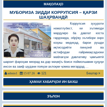
МАҚОЛАҲО
МУБОРИЗА ЗИДДИ КОРРУПСИЯ – ҚАРЗИ
ШАҲРВАНДӢ
Коррупсия зуҳуроти
номатлубест, ки эътимоди
мардумро ба давлат коста
гардонида, обрӯву эътибори онро
коҳиш медиҳад, барои рушди
иқтисодиёти пинҳонӣ ва
истифодаи ғайримақсадноки
маблағҳои давлативу ҷамъиятӣ
шароит фароҳам меорад ва дар маҷмӯъ боиси поймолшавии ҳуқуқи
инсон ва заиф шудани пояҳои ахлоқии ҷомеа мегардад.…
121
Бештар
admin1
15 07 26
ҲАМАИ ХАБАРҲОИ ИН БАХШ
ЭЪЛОН