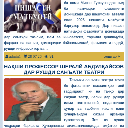
ба номи Мирзо Турсунзода» оид
ба натиҷаҳои фаъолияти
донишкада дар шашмоҳаи аввали
соли 2026 нишасти матбуотӣ
баргузор менамояд. Дар нишаст
натиҷаҳои фаъолияти донишкада
дар самтҳои таълим, илм ва инноватсия, тарбияи донишҷӯён,
фарҳанг ва санъат, ҳамкориҳои байналмилалӣ, фаъолияти эҷодӣ,
рушди инфрасохтор ва…
91
Бештар
admin1
28 07 26
НАҚШИ ПРОФЕССОР ШЕРАЛӢ АБДУЛҚАЙСОВ
ДАР РУШДИ САНЪАТИ ТЕАТРӢ
Таърихи санъати театри тоҷик
бо фаъолияти шахсиятҳое ғанӣ
гардидааст, ки на танҳо дар
саҳнаи театр, балки дар рушди
илми театршиносӣ, педагогикаи
ҳунар ва тарбияи насли нави
ҳунармандон саҳми арзанда
гузоштаанд. Яке аз чунин
чеҳраҳои барҷаста Ҳунарпешаи хизматнишондода, омӯзгор ва