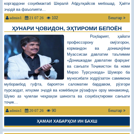
коргардони соҳибмактаб Шералӣ Абдулқайсов мебошад. Ҳаёти
эҷодӣ ва фаъолияти…
102
Бештар
admin1
21 07 26
ҲУНАРИ ҶОВИДОН, ЭҲТИРОМИ БЕПОЁН
Роҳбарият, ҳайати
профессорону омӯзгорон,
кормандон ва донишҷӯёни
Муассисаи давлатии таълимии
«Донишкадаи давлатии фарҳанг
ва санъати Тоҷикистон ба номи
Мирзо Турсунзода» Шуморо ба
муносибати зодрӯзатон самимона
муборакбод гуфта, бароятон саломатии бардавом, рӯзгори
пурсаодат, илҳоми эҷодӣ ва комёбиҳои рӯзафзун орзу менамоянд.
Шумо аз ҷумлаи чеҳраҳои шинохта ва соҳибэҳтироми санъати
тоҷик…
90
Бештар
admin1
20 07 26
ҲАМАИ ХАБАРҲОИ ИН БАХШ