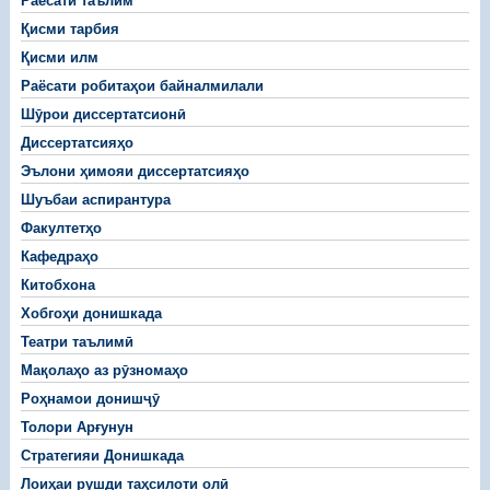
Раёсати таълим
Қисми тарбия
Қисми илм
Раёсати робитаҳои байналмилали
Шӯрои диссертатсионӣ
Диссертатсияҳо
Эълони ҳимояи диссертатсияҳо
Шуъбаи аспирантура
Факултетҳо
Кафедраҳо
Китобхона
Хобгоҳи донишкада
Театри таълимӣ
Мақолаҳо аз рӯзномаҳо
Роҳнамои донишҷӯ
Толори Арғунун
Стратегияи Донишкада
Лоиҳаи рушди таҳсилоти олӣ