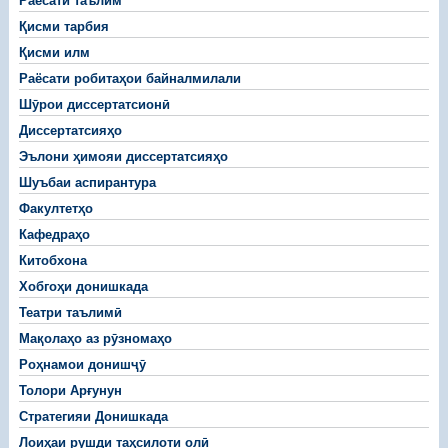
Раёсати таълим
Қисми тарбия
Қисми илм
Раёсати робитаҳои байналмилали
Шӯрои диссертатсионӣ
Диссертатсияҳо
Эълони ҳимояи диссертатсияҳо
Шуъбаи аспирантура
Факултетҳо
Кафедраҳо
Китобхона
Хобгоҳи донишкада
Театри таълимӣ
Мақолаҳо аз рӯзномаҳо
Роҳнамои донишҷӯ
Толори Арғунун
Стратегияи Донишкада
Лоиҳаи рушди таҳсилоти олӣ