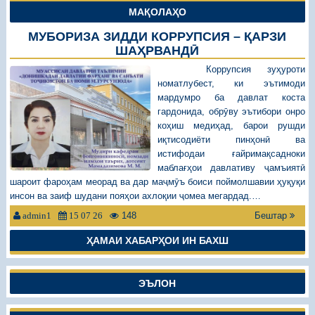
МАҚОЛАҲО
МУБОРИЗА ЗИДДИ КОРРУПСИЯ – ҚАРЗИ
ШАҲРВАНДӢ
Коррупсия зуҳуроти
номатлубест, ки эътимоди
мардумро ба давлат коста
гардонида, обрӯву эътибори онро
коҳиш медиҳад, барои рушди
иқтисодиёти пинҳонӣ ва
истифодаи ғайримақсадноки
маблағҳои давлативу ҷамъиятӣ
шароит фароҳам меорад ва дар маҷмӯъ боиси поймолшавии ҳуқуқи
инсон ва заиф шудани пояҳои ахлоқии ҷомеа мегардад.…
148
Бештар
admin1
15 07 26
ҲАМАИ ХАБАРҲОИ ИН БАХШ
ЭЪЛОН