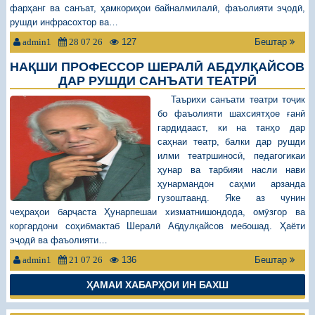
фарҳанг ва санъат, ҳамкориҳои байналмилалӣ, фаъолияти эҷодӣ,
рушди инфрасохтор ва…
127
Бештар
admin1
28 07 26
НАҚШИ ПРОФЕССОР ШЕРАЛӢ АБДУЛҚАЙСОВ
ДАР РУШДИ САНЪАТИ ТЕАТРӢ
Таърихи санъати театри тоҷик
бо фаъолияти шахсиятҳое ғанӣ
гардидааст, ки на танҳо дар
саҳнаи театр, балки дар рушди
илми театршиносӣ, педагогикаи
ҳунар ва тарбияи насли нави
ҳунармандон саҳми арзанда
гузоштаанд. Яке аз чунин
чеҳраҳои барҷаста Ҳунарпешаи хизматнишондода, омӯзгор ва
коргардони соҳибмактаб Шералӣ Абдулқайсов мебошад. Ҳаёти
эҷодӣ ва фаъолияти…
136
Бештар
admin1
21 07 26
ҲАМАИ ХАБАРҲОИ ИН БАХШ