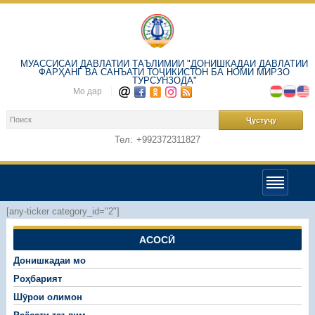
МУАССИСАИ ДАВЛАТИИ ТАЪЛИМИИ "ДОНИШКАДАИ ДАВЛАТИИ
ФАРҲАНГ ВА САНЪАТИ ТОҶИКИСТОН БА НОМИ МИРЗО
ТУРСУНЗОДА"
Мо дар
Тел:
+992372311827
[any-ticker category_id="2"]
АСОСӢ
Донишкадаи мо
Роҳбарият
Шӯрои олимон