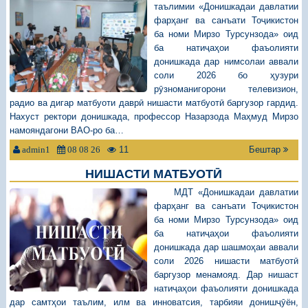
таълимии «Донишкадаи давлатии
фарҳанг ва санъати Тоҷикистон
ба номи Мирзо Турсунзода» оид
ба натиҷаҳои фаъолияти
донишкада дар нимсолаи аввали
соли 2026 бо ҳузури
рӯзноманигорони телевизион,
радио ва дигар матбуоти даврӣ нишасти матбуотӣ баргузор гардид.
Нахуст ректори донишкада, профессор Назарзода Маҳмуд Мирзо
намояндагони ВАО-ро ба…
11
Бештар
admin1
08 08 26
НИШАСТИ МАТБУОТӢ
МДТ «Донишкадаи давлатии
фарҳанг ва санъати Тоҷикистон
ба номи Мирзо Турсунзода» оид
ба натиҷаҳои фаъолияти
донишкада дар шашмоҳаи аввали
соли 2026 нишасти матбуотӣ
баргузор менамояд. Дар нишаст
натиҷаҳои фаъолияти донишкада
дар самтҳои таълим, илм ва инноватсия, тарбияи донишҷӯён,