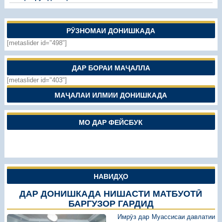
РӮЗНОМАИ ДОНИШКАДА
[metaslider id="498"]
ДАР БОРАИ МАҶАЛЛА
[metaslider id="403"]
МАҶАЛАИ ИЛМИИ ДОНИШКАДА
МО ДАР ФЕЙСБУК
НАВИДҲО
ДАР ДОНИШКАДА НИШАСТИ МАТБУОТӢ
БАРГУЗОР ГАРДИД
Имрӯз дар Муассисаи давлатии