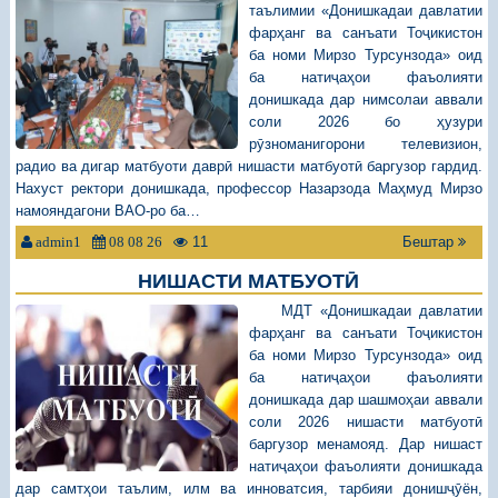
таълимии «Донишкадаи давлатии
фарҳанг ва санъати Тоҷикистон
ба номи Мирзо Турсунзода» оид
ба натиҷаҳои фаъолияти
донишкада дар нимсолаи аввали
соли 2026 бо ҳузури
рӯзноманигорони телевизион,
радио ва дигар матбуоти даврӣ нишасти матбуотӣ баргузор гардид.
Нахуст ректори донишкада, профессор Назарзода Маҳмуд Мирзо
намояндагони ВАО-ро ба…
11
Бештар
admin1
08 08 26
НИШАСТИ МАТБУОТӢ
МДТ «Донишкадаи давлатии
фарҳанг ва санъати Тоҷикистон
ба номи Мирзо Турсунзода» оид
ба натиҷаҳои фаъолияти
донишкада дар шашмоҳаи аввали
соли 2026 нишасти матбуотӣ
баргузор менамояд. Дар нишаст
натиҷаҳои фаъолияти донишкада
дар самтҳои таълим, илм ва инноватсия, тарбияи донишҷӯён,