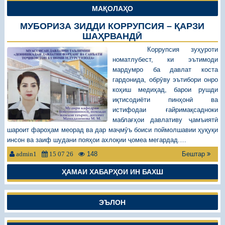
МАҚОЛАҲО
МУБОРИЗА ЗИДДИ КОРРУПСИЯ – ҚАРЗИ
ШАҲРВАНДӢ
Коррупсия зуҳуроти
номатлубест, ки эътимоди
мардумро ба давлат коста
гардонида, обрӯву эътибори онро
коҳиш медиҳад, барои рушди
иқтисодиёти пинҳонӣ ва
истифодаи ғайримақсадноки
маблағҳои давлативу ҷамъиятӣ
шароит фароҳам меорад ва дар маҷмӯъ боиси поймолшавии ҳуқуқи
инсон ва заиф шудани пояҳои ахлоқии ҷомеа мегардад.…
148
Бештар
admin1
15 07 26
ҲАМАИ ХАБАРҲОИ ИН БАХШ
ЭЪЛОН