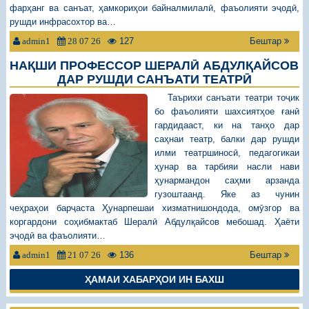
фарҳанг ва санъат, ҳамкориҳои байналмилалӣ, фаъолияти эҷодӣ,
рушди инфрасохтор ва…
127
Бештар
admin1
28 07 26
НАҚШИ ПРОФЕССОР ШЕРАЛӢ АБДУЛҚАЙСОВ
ДАР РУШДИ САНЪАТИ ТЕАТРӢ
Таърихи санъати театри тоҷик
бо фаъолияти шахсиятҳое ғанӣ
гардидааст, ки на танҳо дар
саҳнаи театр, балки дар рушди
илми театршиносӣ, педагогикаи
ҳунар ва тарбияи насли нави
ҳунармандон саҳми арзанда
гузоштаанд. Яке аз чунин
чеҳраҳои барҷаста Ҳунарпешаи хизматнишондода, омӯзгор ва
коргардони соҳибмактаб Шералӣ Абдулқайсов мебошад. Ҳаёти
эҷодӣ ва фаъолияти…
136
Бештар
admin1
21 07 26
ҲАМАИ ХАБАРҲОИ ИН БАХШ