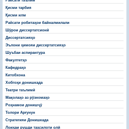
Раёсати таълим
Қисми тарбия
Қисми илм
Раёсати робитаҳои байналмилали
Шӯрои диссертатсионӣ
Диссертатсияҳо
Эълони ҳимояи диссертатсияҳо
Шуъбаи аспирантура
Факултетҳо
Кафедраҳо
Китобхона
Хобгоҳи донишкада
Театри таълимӣ
Мақолаҳо аз рӯзномаҳо
Роҳнамои донишҷӯ
Толори Арғунун
Стратегияи Донишкада
Лоиҳаи рушди таҳсилоти олӣ