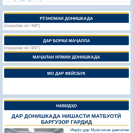
РӮЗНОМАИ ДОНИШКАДА
[metaslider id="498"]
ДАР БОРАИ МАҶАЛЛА
[metaslider id="403"]
МАҶАЛАИ ИЛМИИ ДОНИШКАДА
МО ДАР ФЕЙСБУК
НАВИДҲО
ДАР ДОНИШКАДА НИШАСТИ МАТБУОТӢ
БАРГУЗОР ГАРДИД
Имрӯз дар Муассисаи давлатии