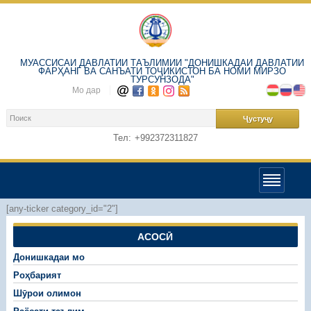
МУАССИСАИ ДАВЛАТИИ ТАЪЛИМИИ "ДОНИШКАДАИ ДАВЛАТИИ
ФАРҲАНГ ВА САНЪАТИ ТОҶИКИСТОН БА НОМИ МИРЗО
ТУРСУНЗОДА"
Мо дар
Тел:
+992372311827
[any-ticker category_id="2"]
АСОСӢ
Донишкадаи мо
Роҳбарият
Шӯрои олимон