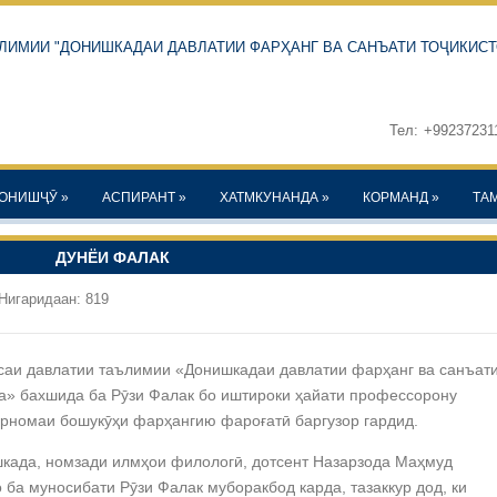
ЛИМИИ "ДОНИШКАДАИ ДАВЛАТИИ ФАРҲАНГ ВА САНЪАТИ ТОҶИКИСТ
Тел:
+99237231
ОНИШҶӮ
»
АСПИРАНТ
»
ХАТМКУНАНДА
»
КОРМАНД
»
ТА
ДУНЁИ ФАЛАК
Нигаридаан: 819
саи давлатии таълимии «Донишкадаи давлатии фарҳанг ва санъат
а» бахшида ба Рӯзи Фалак бо иштироки ҳайати профессорону
арномаи бошукӯҳи фарҳангию фароғатӣ баргузор гардид.
када, номзади илмҳои филологӣ, дотсент Назарзода Маҳмуд
 ба муносибати Рӯзи Фалак муборакбод карда, тазаккур дод, ки