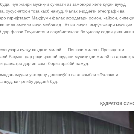
буда, чун жанри мусиқии суннатӣ аз замонҳои хеле куҳан вуҷуд
а, хусусиятҳои тоза касб намуд. Фалак эҷодиёти этнографӣ ва
аро гирифтааст. Маҳфуми фалак ифодагари осмон, кайҳон, сипеҳр
авишт ва амсоли инҳо мебошад. Аз ин лиҳоз, имрӯз жанри мусиқии
 дар фазои Тоҷикистони соҳибистиқлол бо ҷилову садои дилнишин
сосгузори сулҳу ваҳдати миллӣ — Пешвои миллат, Президенти
алӣ Раҳмон дар роҳи ҷаҳонӣ шудани мусиқиҳои миллӣ ва арзишҳо
и давлатро дар ин самт бориз арзёбӣ намуд.
омоданамудаи устодону донишҷӯён ва ансамбли «Фалак»-и
 шуд, ки ҷолибу диданӣ буд.
ҚУДРАТОВ СИН