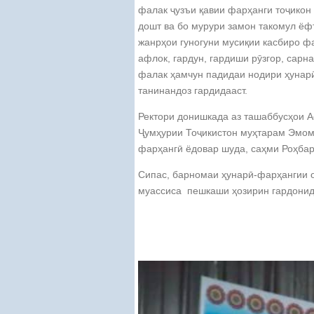
фалак ҷузъи қавии фарҳанги тоҷикон 
дошт ва бо мурури замон такомул ёфт
жанрҳои гуногуни мусиқии касбиро ф
афлок, гардун, гардиши рӯзгор, сарн
фалак ҳамчун падидаи нодири ҳунарӣ
танинандоз гардидааст.
Ректори донишкада аз ташаббусҳои А
Ҷумҳурии Тоҷикистон муҳтарам Эмом
фарҳангӣ ёдовар шуда, саҳми Роҳбар
Сипас, барномаи ҳунарӣ-фарҳангии 
муассиса пешкаши ҳозирин гардонида