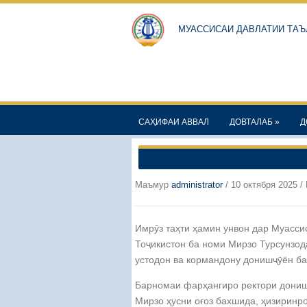
МУАССИСАИ ДАВЛАТИИ ТАЪ
САҲИФАИ АВВАЛ
ДОВТАЛАБ
»
Д
Маъмур
administrator
/
10 октября 2025
/ 
Имрӯз таҳти ҳамин унвон дар Муасси
Тоҷикистон ба номи Мирзо Турсунзод
устодон ва кормандону донишҷӯён б
Барномаи фарҳангиро ректори дониш
Мирзо ҳусни оғоз бахшида, ҳизиринро